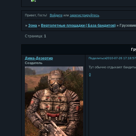
Привет, Гость!
Войдите
или
зарегистрируйтесь
.
»
Зона
»
Вертолетные площадки ( База бандитов)
»
Грузови
Страница:
1
Гр
Дима-Дезертир
Поделиться
2010-07-26 17:18:5
Создатель
Тут обычно отдыхают бандит
0