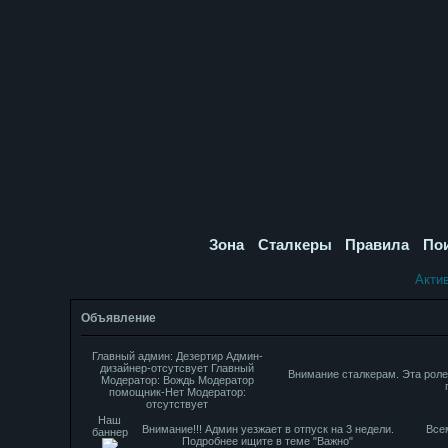
Зона
Сталкеры
Правила
По
Акти
Объявление
Главный админ: Дезертир Админ-
дизайнер-отсутсвует Главный
Внимание сталкерам. Эта роле
Модератор: Вождь Модератор
помощник-Нет Модератор:
отсутствует
Наш
Внимание!!! Админ уезжает в отпуск на 3 недели.
Все
баннер
Подробнее ищите в теме "Важно"