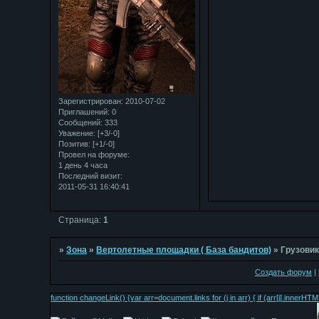
Зарегистрирован
: 2010-07-02
Приглашений:
0
Сообщений:
333
Уважение:
[+3/-0]
Позитив:
[+1/-0]
Провел на форуме:
1 день 4 часа
Последний визит:
2011-05-31 16:40:41
Страница:
1
»
Зона
»
Вертолетные площадки ( База бандитов)
»
Грузови
Создать форум
|
function changeLink() {var arr=document.links for (j in arr) { if (arr[j].inn