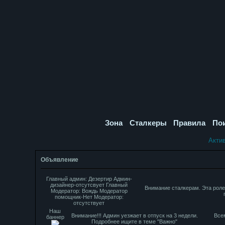
Зона
Сталкеры
Правила
По
Акти
Объявление
Главный админ: Дезертир Админ-
дизайнер-отсутсвует Главный
Внимание сталкерам. Эта роле
Модератор: Вождь Модератор
помощник-Нет Модератор:
отсутствует
Наш
Внимание!!! Админ уезжает в отпуск на 3 недели.
Все
баннер
Подробнее ищите в теме "Важно"