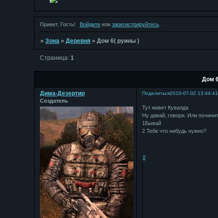
Привет, Гость!
Войдите
или
зарегистрируйтесь
.
»
Зона
»
Деревня
»
Дом 6( руины )
Страница:
1
Дом 6
Дима-Дезертир
Поделиться
2010-07-02 13:44:4
Создатель
Тут живет Кувалда
Ну давай, говори. Или почини
1Бывай
2 Тебе что нибудь нужно?
0