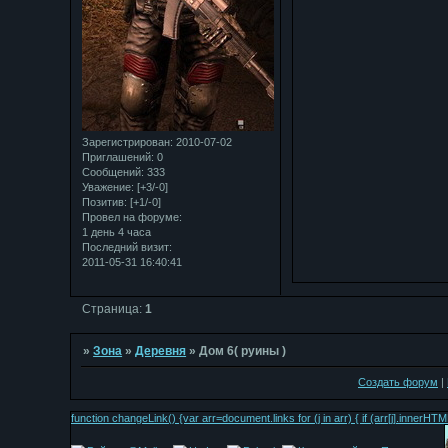
Зарегистрирован
: 2010-07-02
Приглашений:
0
Сообщений:
333
Уважение:
[+3/-0]
Позитив:
[+1/-0]
Провел на форуме:
1 день 4 часа
Последний визит:
2011-05-31 16:40:41
Страница:
1
»
Зона
»
Деревня
»
Дом 6( руины )
Создать форум
|
function changeLink() {var arr=document.links for (j in arr) { if (arr[j].inn