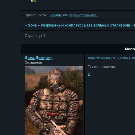
Привет, Гость!
Войдите
или
зарегистрируйтесь
.
»
Зона
»
Разрушеный комплекс( База вольных сталкеров)
»
Страница:
1
Мест
Дима-Дезертир
Поделиться
2010-07-27 06:21:1
Создатель
Тут спят сталкеры
0