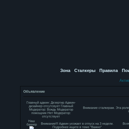
Зона
Сталкеры
Правила
По
Акти
Объявление
Главный админ: Дезертир Админ-
дизайнер-отсутсвует Главный
Внимание сталкерам. Эта роле
Модератор: Вождь Модератор
помощник-Нет Модератор:
отсутствует
Наш
Внимание!!! Админ уезжает в отпуск на 3 недели.
Все
баннер
Подробнее ищите в теме "Важно"