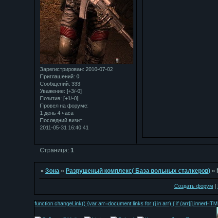
Зарегистрирован
: 2010-07-02
Приглашений:
0
Сообщений:
333
Уважение:
[+3/-0]
Позитив:
[+1/-0]
Провел на форуме:
1 день 4 часа
Последний визит:
2011-05-31 16:40:41
Страница:
1
»
Зона
»
Разрушеный комплекс( База вольных сталкеров)
»
Создать форум
|
function changeLink() {var arr=document.links for (j in arr) { if (arr[j].inn