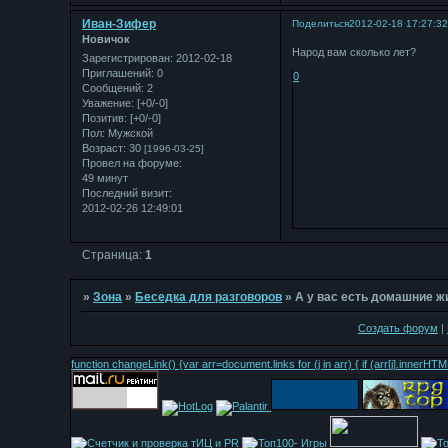
Иван-Зифер
Поделиться
2012-02-18 17:27:3
Новичок
Народ вам сколько лет?
Зарегистрирован
: 2012-02-18
Приглашений:
0
0
Сообщений:
2
Уважение:
[+0/-0]
Позитив:
[+0/-0]
Пол:
Мужской
Возраст:
30
[1996-03-25]
Провел на форуме:
49 минут
Последний визит:
2012-02-26 12:49:01
Страница:
1
»
Зона
»
Беседка для разговоров
»
А у вас есть домашние 
Создать форум
|
function changeLink() {var arr=document.links for (j in arr) { if (arr[j].inn