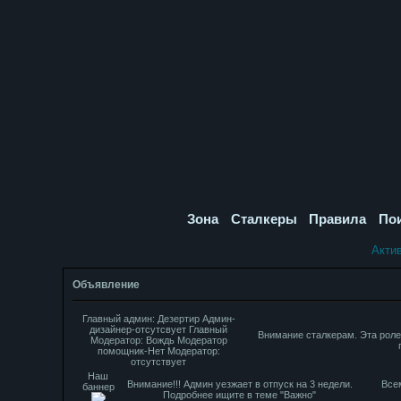
Зона
Сталкеры
Правила
По
Акти
Объявление
Главный админ: Дезертир Админ-
дизайнер-отсутсвует Главный
Внимание сталкерам. Эта роле
Модератор: Вождь Модератор
помощник-Нет Модератор:
отсутствует
Наш
Внимание!!! Админ уезжает в отпуск на 3 недели.
Все
баннер
Подробнее ищите в теме "Важно"